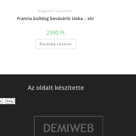
Kiegészítők utazáshoz
Francia bulldog bevásárló táska – sör
2390
Ft
Kosárba teszem
Az oldalt készítette