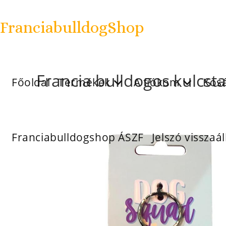
FranciabulldogShop
Francia bulldogos kulcsta
Főoldal
Termékek
A fiókom
Kos
Franciabulldogshop ÁSZF
Jelszó visszaál