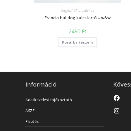
Kiegészítők utazáshoz
Francia bulldog kulcstartó – w&w
2490
Ft
Kosárba teszem
Információ
Köves
Adatkezelési tájékoztató
ÁSZF
Fizetés