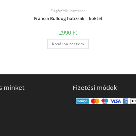
Kiegészítők utazáshoz
Francia Bulldog hátizsák – koktél
2990
Ft
Kosárba teszem
s minket
Fizetési módok