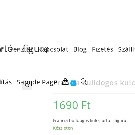
rtó – figura
ár
Pénztár
Kapcsolat
Blog
Fizetés
Szállí
Francia bulldogos kulc
lítás
Sample Page
0
1690
Ft
Francia bulldogos kulcstartó – figura
Készleten