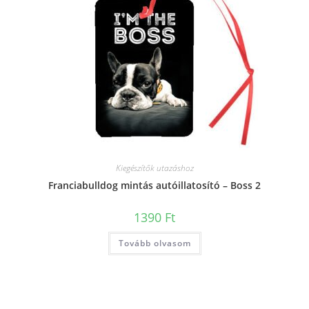
Kiegészítők utazáshoz
Franciabulldog mintás autóillatosító – Boss 2
1390
Ft
Tovább olvasom