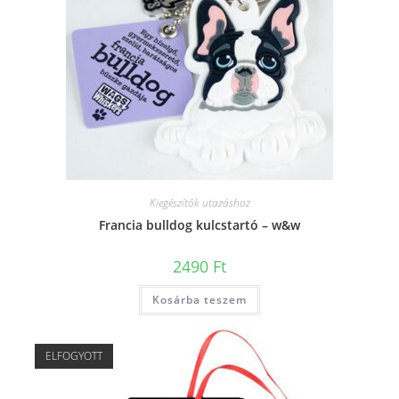
Kiegészítők utazáshoz
Francia bulldog kulcstartó – w&w
2490
Ft
Kosárba teszem
ELFOGYOTT