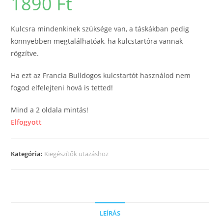
1890
Ft
Kulcsra mindenkinek szüksége van, a táskákban pedig
könnyebben megtalálhatóak, ha kulcstartóra vannak
rögzítve.
Ha ezt az Francia Bulldogos kulcstartót használod nem
fogod elfelejteni hová is tetted!
Mind a 2 oldala mintás!
Elfogyott
Kategória:
Kiegészítők utazáshoz
LEÍRÁS