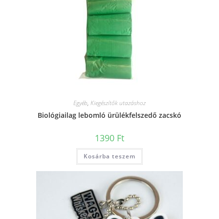
Egyéb
,
Kiegészítők utazáshoz
Biológiailag lebomló ürülékfelszedő zacskó
1390
Ft
Kosárba teszem