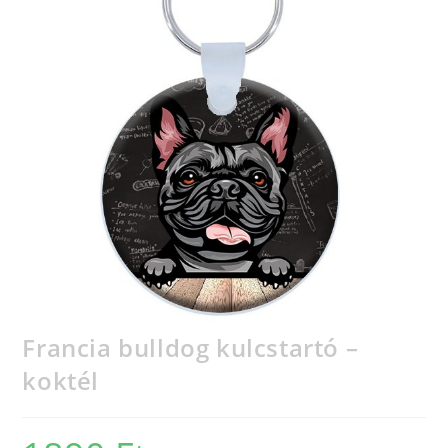
Francia bulldog kulcstartó –
koktél