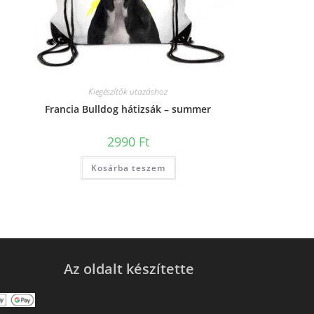
Kiegészítők utazáshoz
Francia Bulldog hátizsák – summer
2990
Ft
Kosárba teszem
Az oldalt készítette