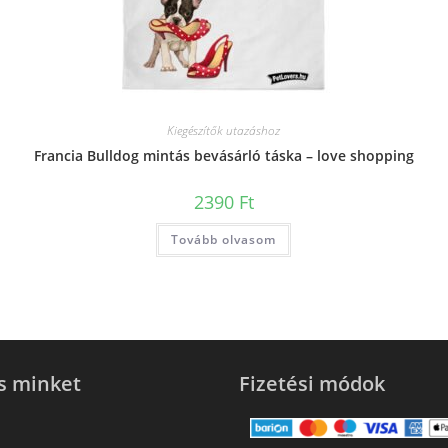
Kiegészítők utazáshoz
Francia Bulldog mintás bevásárló táska – love shopping
2390
Ft
Tovább olvasom
s minket
Fizetési módok