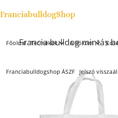
FranciabulldogShop
Francia bulldog mintás b
Főoldal
Termékek
A fiókom
Kos
Franciabulldogshop ÁSZF
Jelszó visszaál