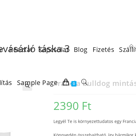
evásárló táska 3
ár
Pénztár
Kapcsolat
Blog
Fizetés
Szállí
Francia bulldog mintá
lítás
Sample Page
0
2390
Ft
Legyél Te is környezettudatos egy Franci
Könnyedén összehajtható, így bármikor ké