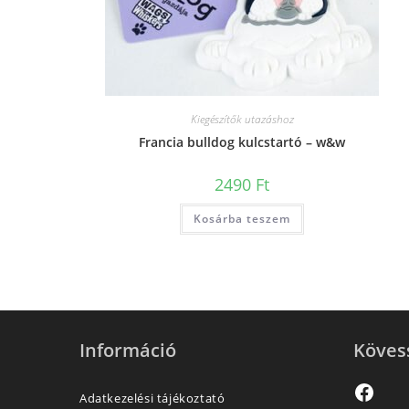
Kiegészítők utazáshoz
Francia bulldog kulcstartó – w&w
2490
Ft
Kosárba teszem
Információ
Köves
Adatkezelési tájékoztató