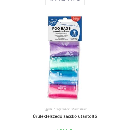
Egyéb
,
Kiegészítők utazáshoz
Ürülékfelszedő zacskó utántöltő