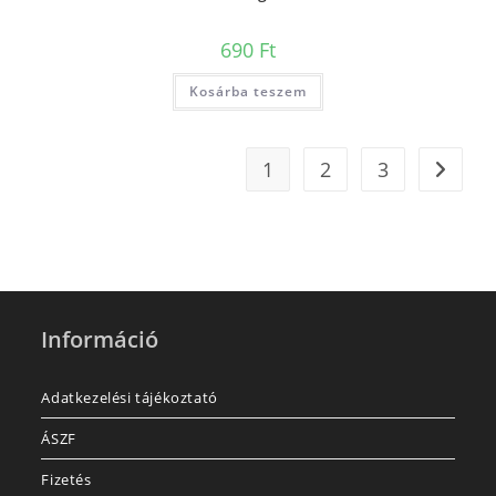
690
Ft
Kosárba teszem
1
2
3
Információ
Adatkezelési tájékoztató
ÁSZF
Fizetés