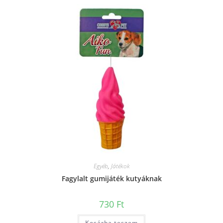
Egyéb
,
Játékok
Fagylalt gumijáték kutyáknak
730
Ft
Kosárba teszem