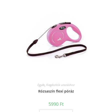
Egyéb
,
Kiegészítők utazáshoz
Rózsaszín flexi póráz
5990
Ft