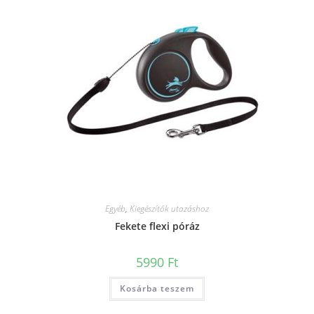
Egyéb
,
Kiegészítők utazáshoz
Fekete flexi póráz
5990
Ft
Kosárba teszem