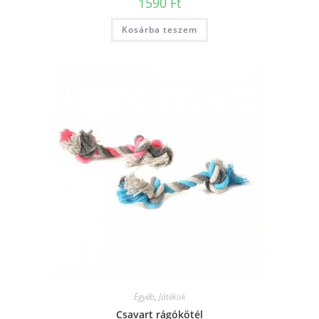
1590
Ft
Kosárba teszem
Egyéb
,
Játékok
Csavart rágókötél