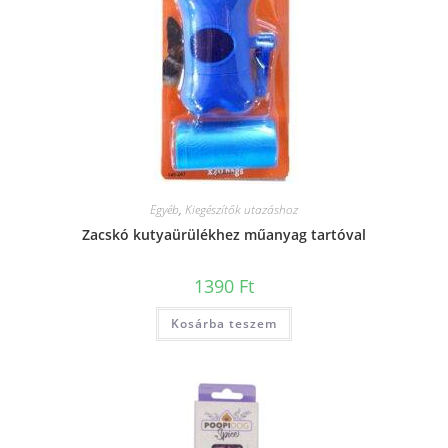
Egyéb
,
Kiegészítők utazáshoz
Zacskó kutyaürülékhez műanyag tartóval
1390
Ft
Kosárba teszem