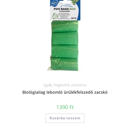
Egyéb
,
Kiegészítők utazáshoz
Biológiailag lebomló ürülékfelszedő zacskó
1390
Ft
Kosárba teszem