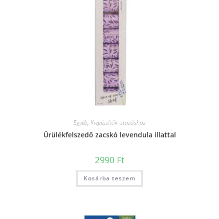
Egyéb
,
Kiegészítők utazáshoz
Ürülékfelszedő zacskó levendula illattal
2990
Ft
Kosárba teszem