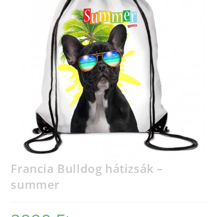
Francia Bulldog hátizsák –
summer