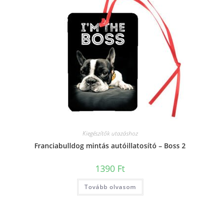
Kiegészítők utazáshoz
Franciabulldog mintás autóillatosító – Boss 2
1390
Ft
Tovább olvasom