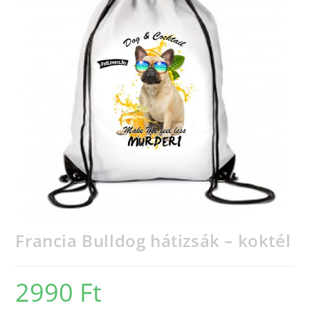
Francia Bulldog hátizsák – koktél
2990
Ft