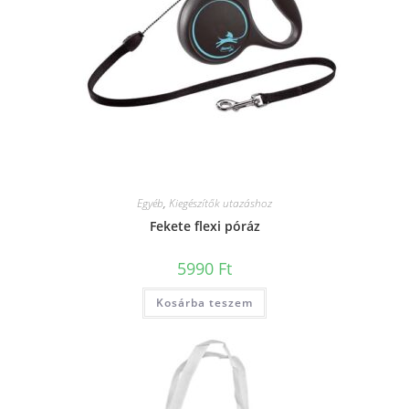
Egyéb
,
Kiegészítők utazáshoz
Fekete flexi póráz
5990
Ft
Kosárba teszem