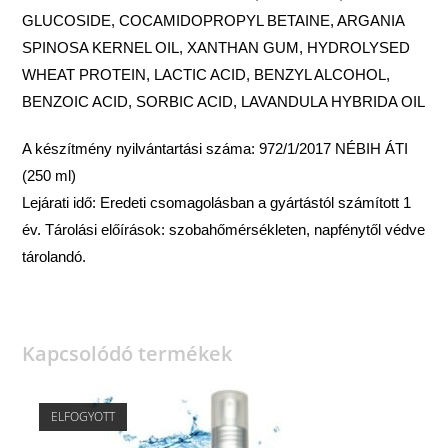
GLUCOSIDE, COCAMIDOPROPYL BETAINE, ARGANIA
SPINOSA KERNEL OIL, XANTHAN GUM, HYDROLYSED
WHEAT PROTEIN, LACTIC ACID, BENZYL ALCOHOL,
BENZOIC ACID, SORBIC ACID, LAVANDULA HYBRIDA OIL
A készítmény nyilvántartási száma: 972/1/2017 NÉBIH ÁTI
(250 ml)
Lejárati idő: Eredeti csomagolásban a gyártástól számított 1
év. Tárolási előírások: szobahőmérsékleten, napfénytől védve
tárolandó.
Kapcsolódó termékek
ELFOGYOTT