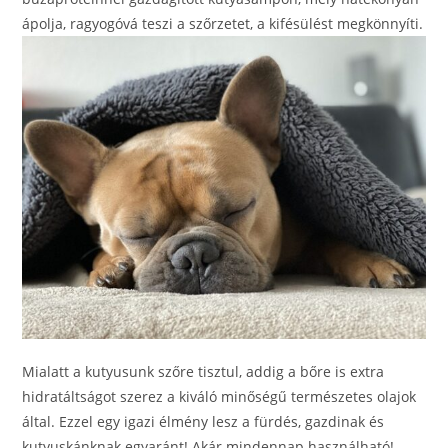
ápolja, ragyogóvá teszi a szőrzetet, a kifésülést megkönnyíti.
Mialatt a kutyusunk szőre tisztul, addig a bőre is extra
hidratáltságot szerez a kiváló minőségű természetes olajok
által. Ezzel egy igazi élmény lesz a fürdés, gazdinak és
kutyuskánknak egyaránt! Akár mindennap használható!