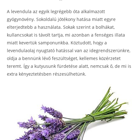
A levendula az egyik legrégebb óta alkalmazott
gyógynövény. Sokoldalú jótékony hatása miatt egyre
elterjedtebb a használata. Sokak szerint a bolhákat,
kullancsokat is távolt tartja, mi azonban a fenséges illata
miatt kevertük samponunkba. Köztudott, hogy a
levendulaolaj nyugtató hatással van az idegrendszerünkre,
oldja a bennünk lévő feszültséget, kellemes közérzetet
teremt. Így a kutyusunk fürdetése alatt, nemcsak ő, de mi is
extra kényeztetésben részesülhetünk.