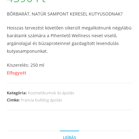
BŐRBARÁT, NATÚR SAMPONT KERESEL KUTYUSODNAK?
Hosszas tervezést követően sikerült megalkotnunk négylábú
barátaink számára a Pihentető Wellness nevet viselő,
argánolajjal és búzaproteinnel gazdagított levendulás
kutyasamponunkat.
Kiszerelés: 250 ml
Elfogyott
Kategória:
Kozmetikumok és ápolás
Címke:
Francia bulldog ápolás
LEÍRÁS