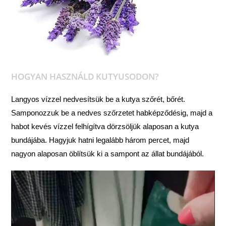
HOGYAN HASZNÁLD KUTYUSODON?
Langyos vízzel nedvesítsük be a kutya szőrét, bőrét.
Samponozzuk be a nedves szőrzetet habképződésig, majd a
habot kevés vízzel felhígítva dörzsöljük alaposan a kutya
bundájába. Hagyjuk hatni legalább három percet, majd
nagyon alaposan öblítsük ki a sampont az állat bundájából.
Videólejátszó