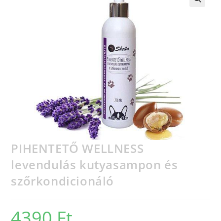
PIHENTETŐ WELLNESS
levendulás kutyasampon és
szőrkondicionáló
4390
Ft