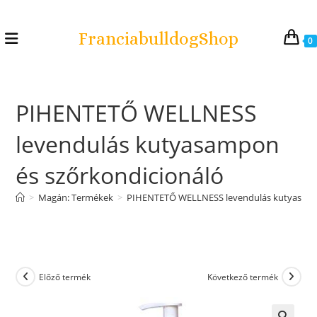
FranciabulldogShop
0
PIHENTETŐ WELLNESS
levendulás kutyasampon
és szőrkondicionáló
>
Magán: Termékek
>
PIHENTETŐ WELLNESS levendulás kutyasamp
Előző termék
Következő termék