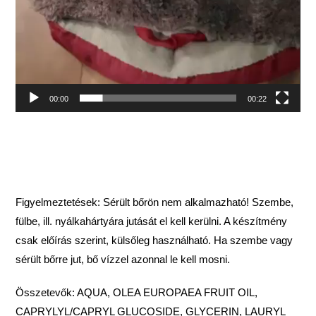
00:00
00:22
Figyelmeztetések: Sérült bőrön nem alkalmazható! Szembe,
fülbe, ill. nyálkahártyára jutását el kell kerülni. A készítmény
csak előírás szerint, külsőleg használható. Ha szembe vagy
sérült bőrre jut, bő vízzel azonnal le kell mosni.
Összetevők: AQUA, OLEA EUROPAEA FRUIT OIL,
CAPRYLYL/CAPRYL GLUCOSIDE, GLYCERIN, LAURYL