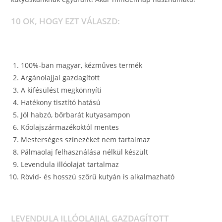
10 OK, HOGY EZT VÁLASZD:
100%-ban magyar, kézműves termék
Argánolajjal gazdagított
A kifésülést megkönnyíti
Hatékony tisztító hatású
Jól habzó, bőrbarát kutyasampon
Kőolajszármazékoktól mentes
Mesterséges színezéket nem tartalmaz
Pálmaolaj felhasználása nélkül készült
Levendula illóolajat tartalmaz
Rövid- és hosszú szőrű kutyán is alkalmazható
LEVENDULA ILLÓOLAJJAL GAZDAGÍTOTT