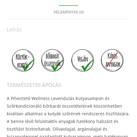
VÉLEMÉNYEK (0)
Leírás
TERMÉSZETES ÁPOLÁS
A Pihentető Wellness Levendulás Kutyasampon és
Szőrkondicionáló bőrbarát összetételének köszönhetően
kiválóan alkalmas a kutyák szőrének rendszeres tisztítására.
A benne lévő felületaktív anyagok hatékony habzást és
tisztítást biztosítanak. Olívaolajjal, argánolajjal és
búzaproteinnel gazdagított kutyasampon, mely hatékonyan