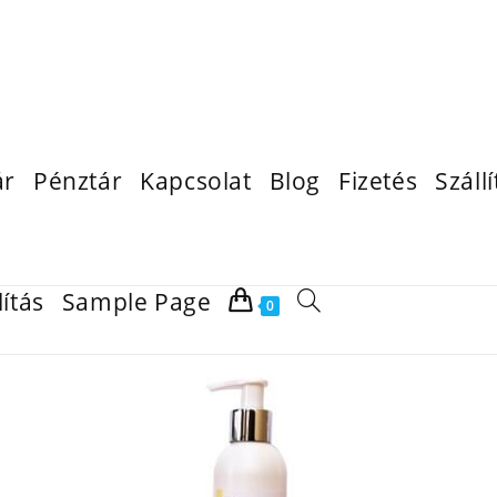
ár
Pénztár
Kapcsolat
Blog
Fizetés
Szállí
lítás
Sample Page
0