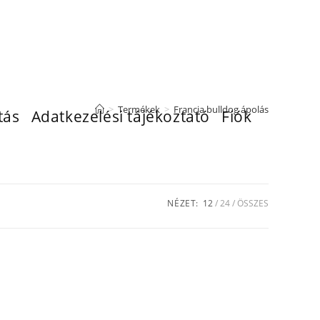
>
Termékek
>
Francia bulldog ápolás
tás
Adatkezelési tájékoztató
Fiók
NÉZET:
12
24
ÖSSZES