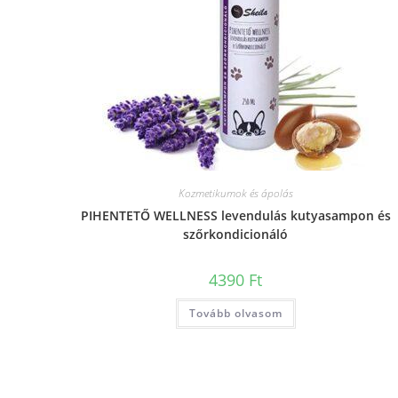
Kozmetikumok és ápolás
PIHENTETŐ WELLNESS levendulás kutyasampon és
szőrkondicionáló
4390
Ft
Tovább olvasom