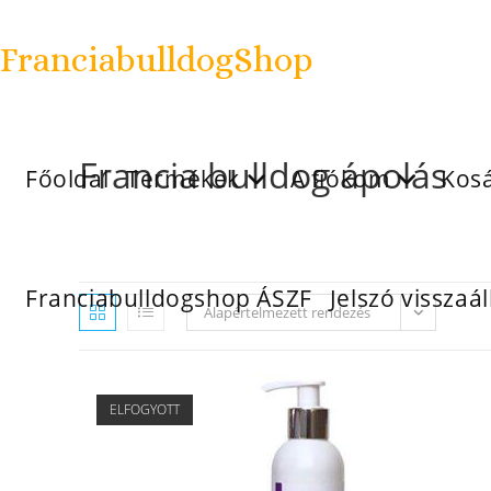
FranciabulldogShop
Francia bulldog ápolás
Főoldal
Termékek
A fiókom
Kos
Franciabulldogshop ÁSZF
Jelszó visszaál
Alapértelmezett rendezés
ELFOGYOTT