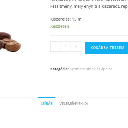
készítmény, mely enyhíti a kiszáradt, re
Kiszerelés: 15 ml
Készleten
-
+
KOSÁRBA TESZEM
Kategória:
Kozmetikumok és ápolás
LEÍRÁS
VÉLEMÉNYEK (0)