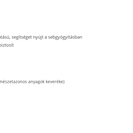
tású, segítséget nyújt a sebgyógyításban
iztosít
ermészetazonos anyagok keveréke)