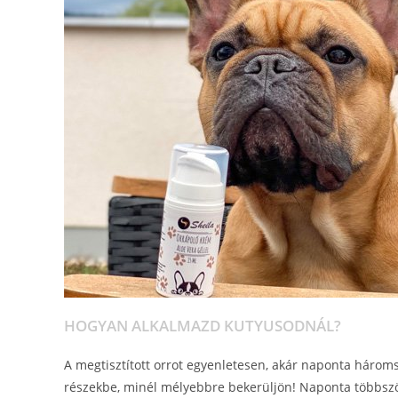
HOGYAN ALKALMAZD KUTYUSODNÁL?
A megtisztított orrot egyenletesen, akár naponta három
részekbe, minél mélyebbre bekerüljön! Naponta többszöri