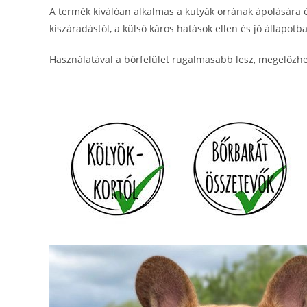
A termék kiválóan alkalmas a kutyák orrának ápolására és
kiszáradástól, a külső káros hatások ellen és jó állapotba
Használatával a bőrfelület rugalmasabb lesz, megelőzhe