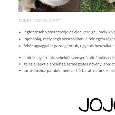
MIKET TARTALMAZ?
legfontosabb összetevője az aloe vera gél, mely kiv
jojobaolaj, mely segít visszaállítani a bőr egészséges
fehér agyaggal is gazdagítottuk, ugyanis használata f
a törékeny, irritált, sebektől szenvedő bőr ápolása cé
géles állapot eléréséhez, természetes növényi erede
tartósításhoz parabénmentes, bőrbarát, natúrkozmet