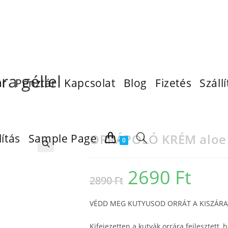
a géllel
ár
Pénztár
Kapcsolat
Blog
Fizetés
Szállí
ORRÁPOLÓ KRÉM aloe v
lítás
Sample Page
0
2690
Ft
2890
Ft
VÉDD MEG KUTYUSOD ORRÁT A KISZÁRA
Kifejezetten a kutyák orrára fejlesztett,