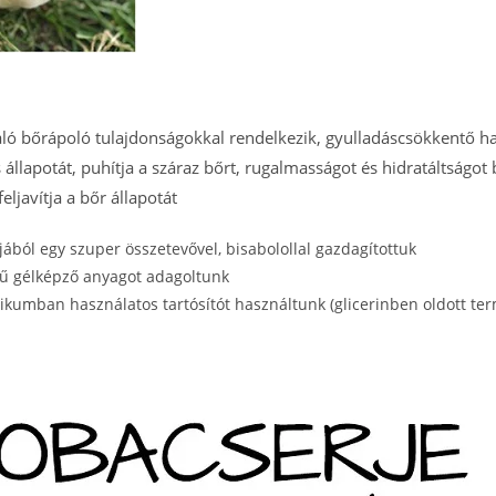
áló bőrápoló tulajdonságokkal rendelkezik, gyulladáscsökkentő ha
 állapotát, puhítja a száraz bőrt, rugalmasságot és hidratáltságot b
eljavítja a bőr állapotát
ljából egy szuper összetevővel, bisabolollal gazdagítottuk
tű gélképző anyagot adagoltunk
ikumban használatos tartósítót használtunk (glicerinben oldott t