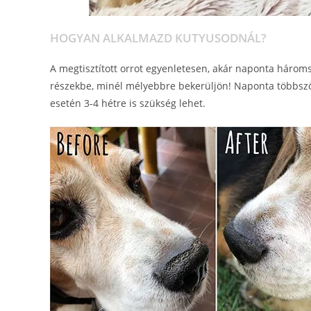
HOGYAN ALKALMAZD KUTYUSODNÁL?
A megtisztított orrot egyenletesen, akár naponta három
részekbe, minél mélyebbre bekerüljön! Naponta többszöri
esetén 3-4 hétre is szükség lehet.