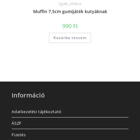
Egyéb
,
Játékok
Muffin 7,5cm gumijáték kutyáknak
990
Ft
Kosárba teszem
Információ
Adatkezelési tájékoztató
ÁSZF
Fizetés