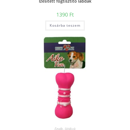
Ízesített fogtisztító labdák
1390
Ft
Kosárba teszem
Egyéb
,
Játékok