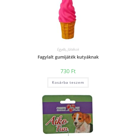
Egyéb
,
Játékok
Fagylalt gumijáték kutyáknak
730
Ft
Kosárba teszem