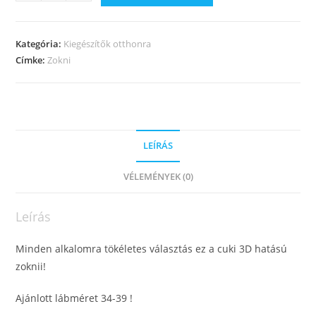
Kategória:
Kiegészítők otthonra
Címke:
Zokni
LEÍRÁS
VÉLEMÉNYEK (0)
Leírás
Minden alkalomra tökéletes választás ez a cuki 3D hatású
zoknii!
Ajánlott lábméret 34-39 !