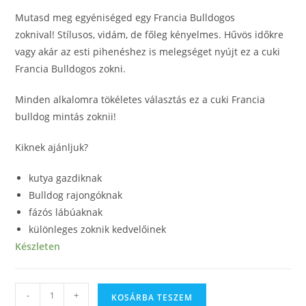
Mutasd meg egyéniséged egy Francia Bulldogos
zoknival! Stílusos, vidám, de főleg kényelmes. Hűvös időkre
vagy akár az esti pihenéshez is melegséget nyújt ez a cuki
Francia Bulldogos zokni.
Minden alkalomra tökéletes választás ez a cuki Francia
bulldog mintás zoknii!
Kiknek ajánljuk?
kutya gazdiknak
Bulldog rajongóknak
fázós lábúaknak
különleges zoknik kedvelőinek
Készleten
-
+
KOSÁRBA TESZEM