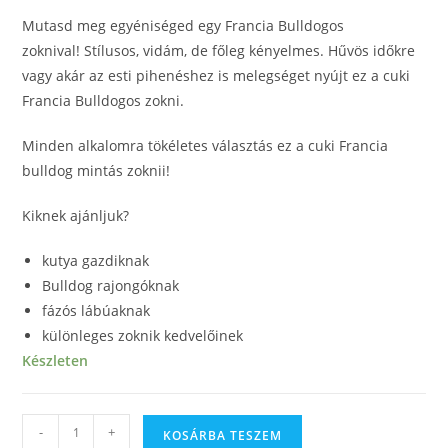
Mutasd meg egyéniséged egy Francia Bulldogos
zoknival! Stílusos, vidám, de főleg kényelmes. Hűvös időkre
vagy akár az esti pihenéshez is melegséget nyújt ez a cuki
Francia Bulldogos zokni.
Minden alkalomra tökéletes választás ez a cuki Francia
bulldog mintás zoknii!
Kiknek ajánljuk?
kutya gazdiknak
Bulldog rajongóknak
fázós lábúaknak
különleges zoknik kedvelőinek
Készleten
-
+
KOSÁRBA TESZEM