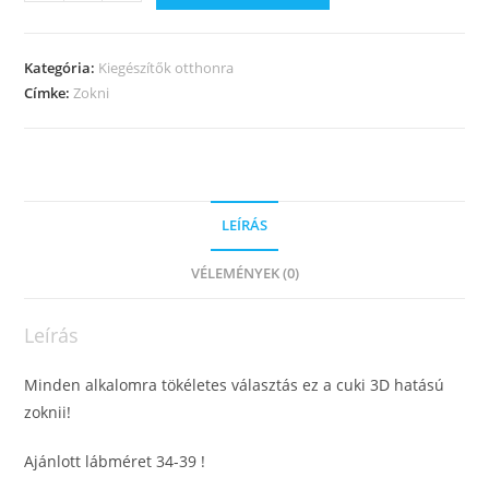
Kategória:
Kiegészítők otthonra
Címke:
Zokni
LEÍRÁS
VÉLEMÉNYEK (0)
Leírás
Minden alkalomra tökéletes választás ez a cuki 3D hatású
zoknii!
Ajánlott lábméret 34-39 !