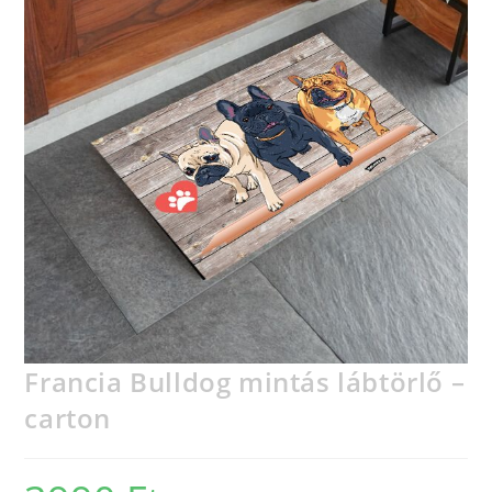
Francia Bulldog mintás lábtörlő –
carton