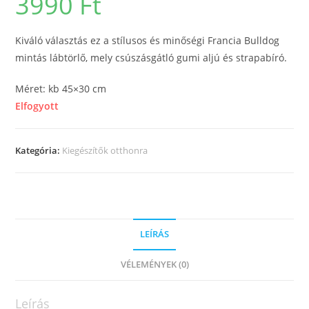
3990
Ft
Kiváló választás ez a stílusos és minőségi Francia Bulldog
mintás lábtörlő, mely csúszásgátló gumi aljú és strapabíró.
Méret: kb 45×30 cm
Elfogyott
Kategória:
Kiegészítők otthonra
LEÍRÁS
VÉLEMÉNYEK (0)
Leírás