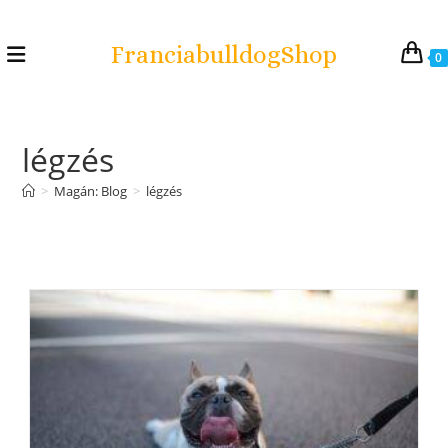
FranciabulldogShop
0
légzés
>
Magán: Blog
>
légzés