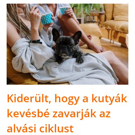
Kiderült, hogy a kutyák
kevésbé zavarják az
alvási ciklust