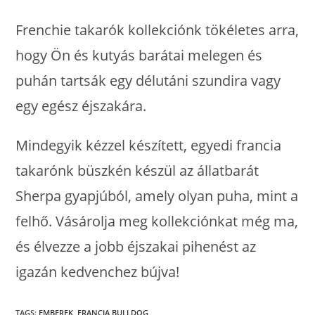
Frenchie takarók kollekciónk tökéletes arra,
hogy Ön és kutyás barátai melegen és
puhán tartsák egy délutáni szundira vagy
egy egész éjszakára.
Mindegyik kézzel készített, egyedi francia
takarónk büszkén készül az állatbarát
Sherpa gyapjúból, amely olyan puha, mint a
felhő. Vásárolja meg kollekciónkat még ma,
és élvezze a jobb éjszakai pihenést az
igazán kedvenchez bújva!
TAGS
:
EMBEREK
,
FRANCIA BULLDOG