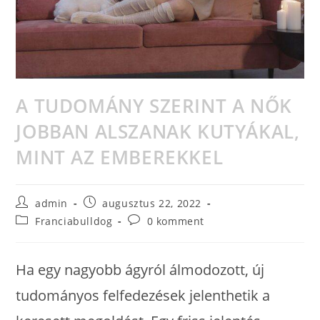
A TUDOMÁNY SZERINT A NŐK
JOBBAN ALSZANAK KUTYÁKAL,
MINT AZ EMBEREKKEL
admin
augusztus 22, 2022
Franciabulldog
0 komment
Ha egy nagyobb ágyról álmodozott, új
tudományos felfedezések jelenthetik a