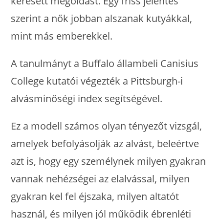
keresett megoldást. Egy friss jelentés
szerint a nők jobban alszanak kutyákkal,
mint más emberekkel.
A tanulmányt a Buffalo állambeli Canisius
College kutatói végezték a Pittsburgh-i
alvásminőségi index segítségével.
Ez a modell számos olyan tényezőt vizsgál,
amelyek befolyásolják az alvást, beleértve
azt is, hogy egy személynek milyen gyakran
vannak nehézségei az elalvással, milyen
gyakran kel fel éjszaka, milyen altatót
használ, és milyen jól működik ébrenléti