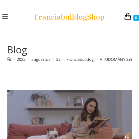
FranciabulldogShop
0
Blog
>
2022
>
augusztus
>
22
>
Franciabulldog
>
A TUDOMÁNY SZERIN